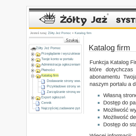
Jesteś tutaj:
Żółty Jeż Pomoc
»
Katalog firm
Katalog firm
Żółty Jeż Pomoc
Przeglądanie i wyszukiwanie ogłoszeń
Twoje konto w portalu
Funkcja Katalog Fi
Administracja ogłoszeniami
które dotychcza
Płatności
Katalog firm
abonamentu Twoja
Dodawanie strony www do Katalogu Firm
naszym portalu a 
Przykładowe strony www
Zarządzanie stroną www w Katalogu firm
Własną stro
Export ogłoszeń
Dostęp do pa
Cennik
Najczęściej zadawane pytania
Możliwość wyb
Możliwość de
Dostęp do st
Więcej informacji: