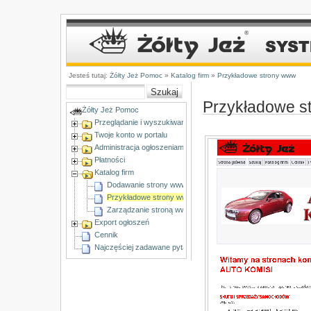
Jesteś tutaj:
Żółty Jeż Pomoc
»
Katalog firm
»
Przykładowe strony www
Przykładowe s
Żółty Jeż Pomoc
Przeglądanie i wyszukiwanie ogłoszeń
Twoje konto w portalu
Administracja ogłoszeniami
Płatności
Katalog firm
Dodawanie strony www do Katalogu Firm
Przykładowe strony www
Zarządzanie stroną www w Katalogu firm
Export ogłoszeń
Cennik
Najczęściej zadawane pytania