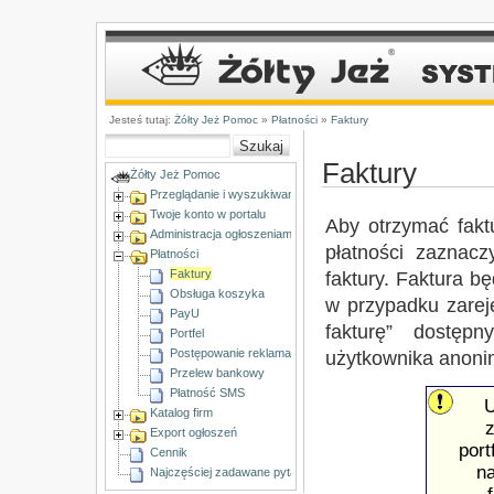
Jesteś tutaj:
Żółty Jeż Pomoc
»
Płatności
»
Faktury
Faktury
Żółty Jeż Pomoc
Przeglądanie i wyszukiwanie ogłoszeń
Twoje konto w portalu
Aby otrzymać fakt
Administracja ogłoszeniami
płatności zazna
Płatności
Faktury
faktury. Faktura b
Obsługa koszyka
w przypadku zarej
PayU
fakturę” dostęp
Portfel
Postępowanie reklamacyjne
użytkownika anon
Przelew bankowy
Płatność SMS
U
Katalog firm
z
Export ogłoszeń
port
Cennik
na
Najczęściej zadawane pytania