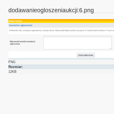
dodawanieogloszeniaukcji:6.png
PNG
Rozmiar:
12KB